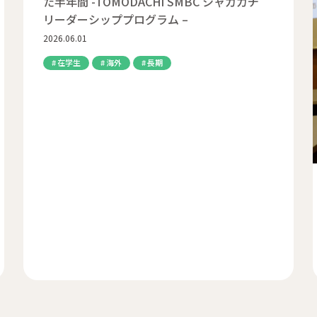
た半年間 -TOMODACHI SMBC シャカカチ
リーダーシッププログラム –
2026.06.01
在学生
海外
長期