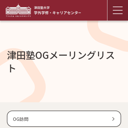
津田塾OGメーリングリス
ト
OG訪問